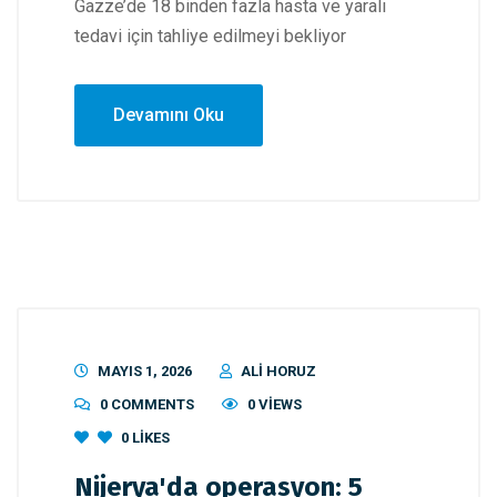
Gazze’de 18 binden fazla hasta ve yaralı
tedavi için tahliye edilmeyi bekliyor
Devamını Oku
MAYIS 1, 2026
ALI HORUZ
0 COMMENTS
0 VIEWS
0
LIKES
Nijerya'da operasyon: 5