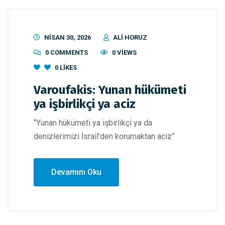
NISAN 30, 2026
ALI HORUZ
0 COMMENTS
0 VIEWS
0
LIKES
Varoufakis: Yunan hükümeti
ya işbirlikçi ya aciz
“Yunan hükümeti ya işbirlikçi ya da
denizlerimizi İsrail’den korumaktan aciz”
Devamını Oku