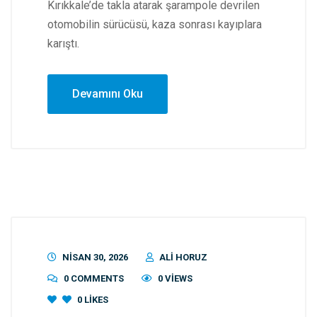
Kırıkkale’de takla atarak şarampole devrilen
otomobilin sürücüsü, kaza sonrası kayıplara
karıştı.
Devamını Oku
NISAN 30, 2026
ALI HORUZ
0 COMMENTS
0 VIEWS
0
LIKES