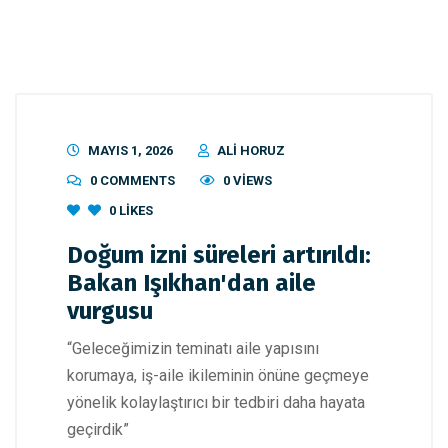
MAYIS 1, 2026
ALI HORUZ
0 COMMENTS
0 VIEWS
0
LIKES
Doğum izni süreleri artırıldı:
Bakan Işıkhan'dan aile
vurgusu
“Geleceğimizin teminatı aile yapısını
korumaya, iş-aile ikileminin önüne geçmeye
yönelik kolaylaştırıcı bir tedbiri daha hayata
geçirdik”