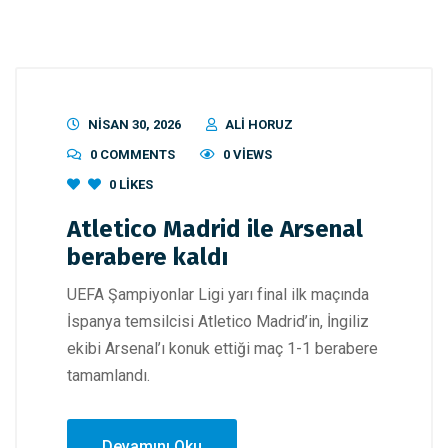
NISAN 30, 2026
ALI HORUZ
0 COMMENTS
0 VIEWS
0
LIKES
Atletico Madrid ile Arsenal
berabere kaldı
UEFA Şampiyonlar Ligi yarı final ilk maçında
İspanya temsilcisi Atletico Madrid’in, İngiliz
ekibi Arsenal’ı konuk ettiği maç 1-1 berabere
tamamlandı.
Devamını Oku