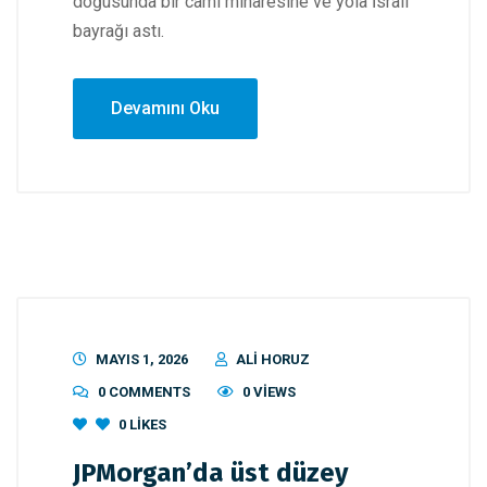
doğusunda bir cami minaresine ve yola İsrail
bayrağı astı.
Devamını Oku
MAYIS 1, 2026
ALI HORUZ
0 COMMENTS
0 VIEWS
0
LIKES
JPMorgan’da üst düzey