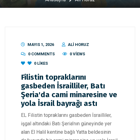
MAYIS 1, 2026
ALI HORUZ
0 COMMENTS
0 VIEWS
0
LIKES
Filistin topraklarını
gasbeden İsrailliler, Batı
Şeria'da cami minaresine ve
yola İsrail bayrağı astı
EL Filistin topraklarını gasbeden İsrailliler,
işgal altındaki Batı Şeria’nın güneyinde yer
alan El Halil kentine bağlı Yatta beldesinin