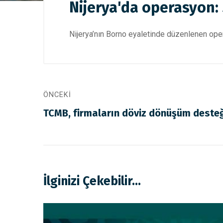
Nijerya'da operasyon:
Nijerya’nın Borno eyaletinde düzenlenen opera
ÖNCEKI
TCMB, firmaların döviz dönüşüm desteği
İlginizi Çekebilir...