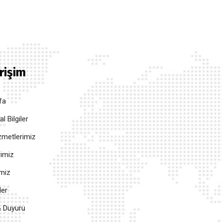
Erişim
fa
 Bilgiler
metlerimiz
rimiz
imiz
ler
 Duyuru