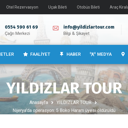
Otel Rezervasyon
Uçak Bileti
Otobüs Bileti
Araç Kira
0554 590 61 69
info@yildizlartour.com
Çağrı Merkezi
Bilgi & Şikayet
METLER
FAALİYET
HABER
MEDYA
YILDIZLAR TOUR
Anasayfa
YILDIZLAR TOUR
Nijerya'da operasyon: 5 Boko Haram üyesi öldürüldü