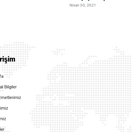
Nisan 30, 2021
Erişim
fa
 Bilgiler
metlerimiz
rimiz
imiz
ler