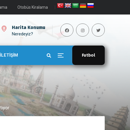
lama
Otobüs Kiralama
Harita Konumu
Neredeyiz?
İLETİŞİM
Futbol
tıyor