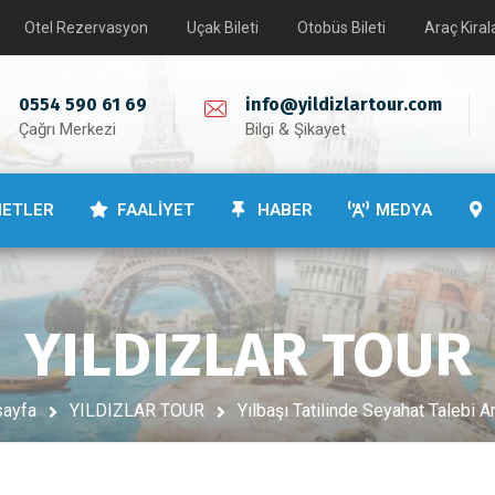
Otel Rezervasyon
Uçak Bileti
Otobüs Bileti
Araç Kira
0554 590 61 69
info@yildizlartour.com
Çağrı Merkezi
Bilgi & Şikayet
METLER
FAALİYET
HABER
MEDYA
YILDIZLAR TOUR
sayfa
YILDIZLAR TOUR
Yılbaşı Tatilinde Seyahat Talebi Ar