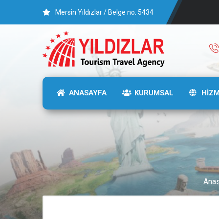
Mersin Yıldızlar / Belge no: 5434
ANASAYFA
KURUMSAL
HİZ
Ana