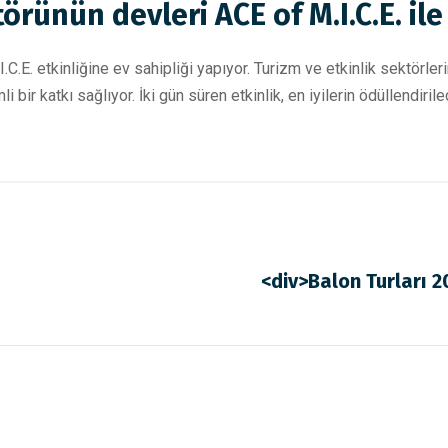
örünün devleri ACE of M.I.C.E. il
C.E. etkinliğine ev sahipliği yapıyor. Turizm ve etkinlik sektörlerin
i bir katkı sağlıyor. İki gün süren etkinlik, en iyilerin ödüllendiril
<div>Balon Turları 