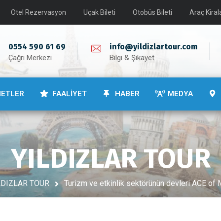
Otel Rezervasyon
Uçak Bileti
Otobüs Bileti
Araç Kira
0554 590 61 69
info@yildizlartour.com
Çağrı Merkezi
Bilgi & Şikayet
METLER
FAALİYET
HABER
MEDYA
YILDIZLAR TOUR
LDIZLAR TOUR
Turizm ve etkinlik sektörünün devleri ACE of M.