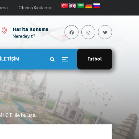
lama
Otobüs Kiralama
Harita Konumu
Neredeyiz?
İLETİŞİM
Futbol
I.C.E. ile buluştu