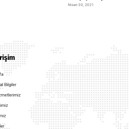
Nisan 30, 2021
Erişim
fa
 Bilgiler
metlerimiz
rimiz
imiz
ler