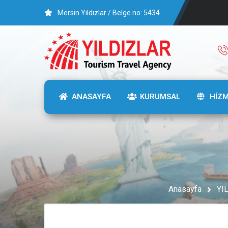
Mersin Yıldızlar / Belge no: 5434
ANASAYFA
KURUMSAL
HİZ
Anasayfa
YI