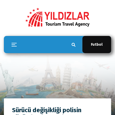
Futbol
YILDIZLAR TOUR
Sürücü değişikliği polisin
Anasayfa
YILDIZLAR TOUR
Sürücü değişikliği