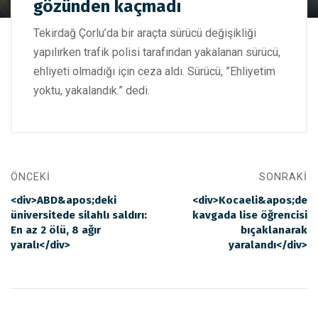
gözünden kaçmadı
polisin gözünden kaçmadı
Tekirdağ Çorlu’da bir araçta sürücü değişikliği
yapılırken trafik polisi tarafından yakalanan sürücü,
ehliyeti olmadığı için ceza aldı. Sürücü, ”Ehliyetim
yoktu, yakalandık.” dedi.
ÖNCEKI
SONRAKI
<div>ABD&apos;deki
<div>Kocaeli&apos;de
üniversitede silahlı saldırı:
kavgada lise öğrencisi
En az 2 ölü, 8 ağır
bıçaklanarak
yaralı</div>
yaralandı</div>