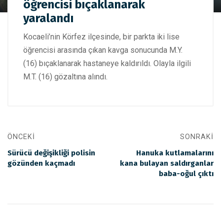
öğrencisi bıçaklanarak
Kocaeli'de kavgada lise öğrencisi bıçaklanarak yaralandı
yaralandı
Kocaeli’nin Körfez ilçesinde, bir parkta iki lise
öğrencisi arasında çıkan kavga sonucunda M.Y.
(16) bıçaklanarak hastaneye kaldırıldı. Olayla ilgili
M.T. (16) gözaltına alındı.
ÖNCEKI
SONRAKI
Sürücü değişikliği polisin
Hanuka kutlamalarını
gözünden kaçmadı
kana bulayan saldırganlar
baba-oğul çıktı