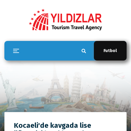
Futbol
YILDIZLAR TOUR
Kocaeli'de kavgada lise
Anasayfa
YILDIZLAR TOUR