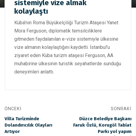
sistemiyle vize almak
vize sistemiyle vize almak kolaylaştı
kolaylaştı
Küba’nın Roma Büyükelçiliği Turizm Ataşesi Yanet
Mora Ferguson, diplomatik temsilciliklere
gitmeden faydalanılan e-vize sistemiyle ülkesine
vize almanın kolaylaştığını kaydetti. İstanbul’u
ziyaret eden Küba turizm ataşesi Ferguson, AA
muhabirine ülkesinin turistik seyahatlerde sunduğu
deneyimleri anlattı.
ÖNCEKI
SONRAKI
Villa Turizminde
Düzce Belediye Başkanı
Dolandırıcılık Olayları
Faruk Özlü, Korugöl Tabiat
Artıyor
Parkı yol yapım