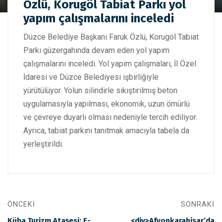
Faruk Özlü, Korugöl Tabiat Parkı yol yapım çalışmalarını
Özlü, Korugöl Tabiat Parkı yol
inceledi
yapım çalışmalarını inceledi
Düzce Belediye Başkanı Faruk Özlü, Korugöl Tabiat
Parkı güzergahında devam eden yol yapım
çalışmalarını inceledi. Yol yapım çalışmaları, İl Özel
İdaresi ve Düzce Belediyesi işbirliğiyle
yürütülüyor. Yolun silindirle sıkıştırılmış beton
uygulamasıyla yapılması, ekonomik, uzun ömürlü
ve çevreye duyarlı olması nedeniyle tercih ediliyor.
Ayrıca, tabiat parkını tanıtmak amacıyla tabela da
yerleştirildi.
ÖNCEKI
SONRAKI
Küba Turizm Ataşesi: E-
<div>Afyonkarahisar’da