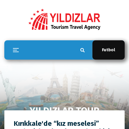
Futbol
YILDIZLAR TOUR
Anasayfa
YILDIZLAR TOUR
Kırıkkale'de “kız meselesi”