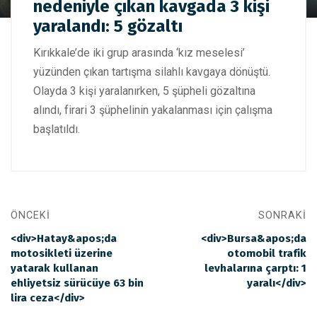
Kırıkkale'de “kız meselesi” nedeniyle çıkan kavgada 3 kişi
nedeniyle çıkan kavgada 3 kişi
yaralandı: 5 gözaltı
yaralandı: 5 gözaltı
Kırıkkale’de iki grup arasında ‘kız meselesi’
yüzünden çıkan tartışma silahlı kavgaya dönüştü.
Olayda 3 kişi yaralanırken, 5 şüpheli gözaltına
alındı, firari 3 şüphelinin yakalanması için çalışma
başlatıldı.
ÖNCEKI
SONRAKI
<div>Hatay&apos;da
<div>Bursa&apos;da
motosikleti üzerine
otomobil trafik
yatarak kullanan
levhalarına çarptı: 1
ehliyetsiz sürücüye 63 bin
yaralı</div>
lira ceza</div>