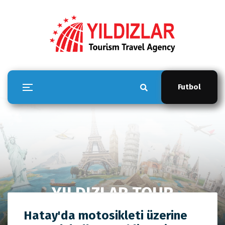
Futbol
YILDIZLAR TOUR
Anasayfa
YILDIZLAR TOUR
Hatay'da motosikleti üzerine