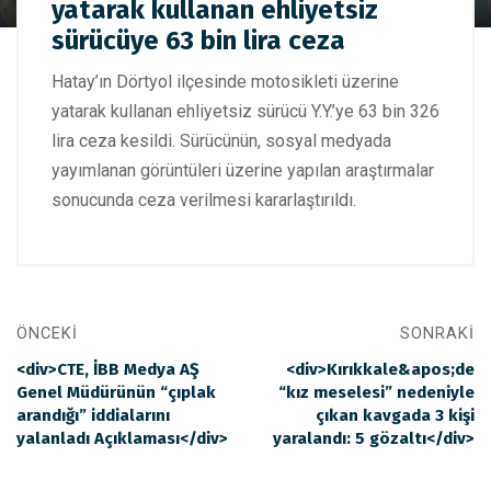
Hatay'da motosikleti üzerine yatarak kullanan ehliyetsiz
yatarak kullanan ehliyetsiz
sürücüye 63 bin lira ceza
sürücüye 63 bin lira ceza
Hatay’ın Dörtyol ilçesinde motosikleti üzerine
yatarak kullanan ehliyetsiz sürücü Y.Y.’ye 63 bin 326
lira ceza kesildi. Sürücünün, sosyal medyada
yayımlanan görüntüleri üzerine yapılan araştırmalar
sonucunda ceza verilmesi kararlaştırıldı.
ÖNCEKI
SONRAKI
<div>CTE, İBB Medya AŞ
<div>Kırıkkale&apos;de
Genel Müdürünün “çıplak
“kız meselesi” nedeniyle
arandığı” iddialarını
çıkan kavgada 3 kişi
yalanladı Açıklaması</div>
yaralandı: 5 gözaltı</div>