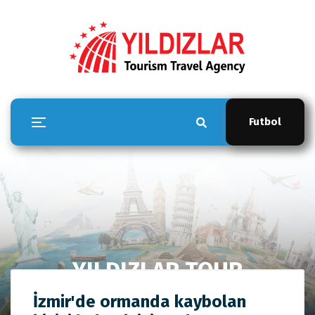
Futbol
YILDIZLAR TOUR
Anasayfa
YILDIZLAR TOUR
İzmir'de ormanda kaybolan