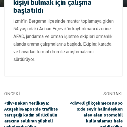
İzmir'de ormanda kaybolan kişiyi bulmak için çalışma
kişiyi bulmak için çalışma
başlatıldı
başlatıldı
İzmir’in Bergama ilçesinde mantar toplamaya giden
54 yaşındaki Adnan Erçevik’in kaybolması üzerine
AFAD, jandarma ve orman işletme ekipleri ormanlık
alanda arama çalışmalarına başladı. Ekipler, karada
ve havadan termal dron ile araştırmalarını
sürdürüyor.
ÖNCEKI
SONRAKI
<div>Bakan Yerlikaya:
<div>Küçükçekmece&apo
Ataşehir&apos;de trafikte
s;de seyir halindeyken
tartıştığı kadın sürücünün
alev alan otomobil
aracına saldıran şüpheli
kullanılamaz hale