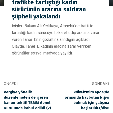
Bakan Yerlikaya: Ataşehir'de trafikte tartıştığı kadın
trafikte tartıştığı kadın
sürücünün aracına saldıran şüpheli yakalandı
sürücünün aracına saldıran
şüpheli yakalandı
İçişleri Bakanı Ali Yerlikaya, Ataşehir’de trafikte
tartıştığı kadın sürücüye hakaret edip aracına zarar
veren Taner T.’nin gözaltına alındığını açıkladı.
Olayda, Taner T., kadının aracına zarar verirken
görüntüler sosyal medyada yayıldı.
ÖNCEKI
SONRAKI
Vergiye yönelik
<div>İzmir&apos;de
düzenlemeleri de içeren
ormanda kaybolan kişiyi
kanun teklifi TBMM Genel
bulmak için çalışma
Kurulunda kabul edildi (2)
başlatıldı</div>