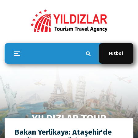
Futbol
YILDIZLAR TOUR
Anasayfa
YILDIZLAR TOUR
Bakan Yerlikaya: Ataşehir'de