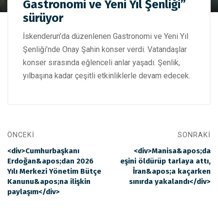
Hatay'da “İskenderun Gastronomi ve Yeni Yıl Şenliği”
Gastronomi ve Yeni Yıl Şenliği”
sürüyor
sürüyor
İskenderun’da düzenlenen Gastronomi ve Yeni Yıl
Şenliği’nde Onay Şahin konser verdi. Vatandaşlar
konser sırasında eğlenceli anlar yaşadı. Şenlik,
yılbaşına kadar çeşitli etkinliklerle devam edecek.
ÖNCEKI
SONRAKI
<div>Cumhurbaşkanı
<div>Manisa&apos;da
Erdoğan&apos;dan 2026
eşini öldürüp tarlaya attı,
Yılı Merkezi Yönetim Bütçe
İran&apos;a kaçarken
Kanunu&apos;na ilişkin
sınırda yakalandı</div>
paylaşım</div>