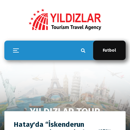
Futbol
YILDIZLAR TOUR
Anasayfa
YILDIZLAR TOUR
Hatay'da “İskenderun