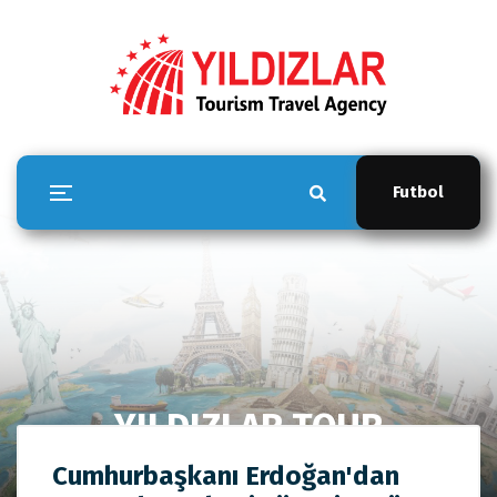
Futbol
YILDIZLAR TOUR
Anasayfa
YILDIZLAR TOUR
Cumhurbaşkanı Erdoğan'dan