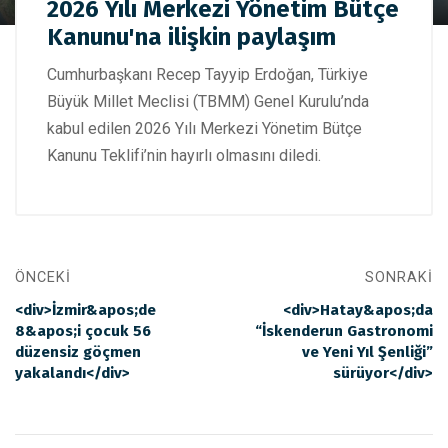
Cumhurbaşkanı Erdoğan'dan 2026 Yılı Merkezi Yönetim
2026 Yılı Merkezi Yönetim Bütçe
Bütçe Kanunu'na ilişkin paylaşım
Kanunu'na ilişkin paylaşım
Cumhurbaşkanı Recep Tayyip Erdoğan, Türkiye
Büyük Millet Meclisi (TBMM) Genel Kurulu’nda
kabul edilen 2026 Yılı Merkezi Yönetim Bütçe
Kanunu Teklifi’nin hayırlı olmasını diledi.
ÖNCEKI
SONRAKI
<div>İzmir&apos;de
<div>Hatay&apos;da
8&apos;i çocuk 56
“İskenderun Gastronomi
düzensiz göçmen
ve Yeni Yıl Şenliği”
yakalandı</div>
sürüyor</div>