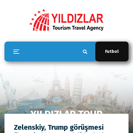
Futbol
YILDIZLAR TOUR
Anasayfa
YILDIZLAR TOUR
Zelenskiy, Trump
Zelenskiy, Trump görüşmesi