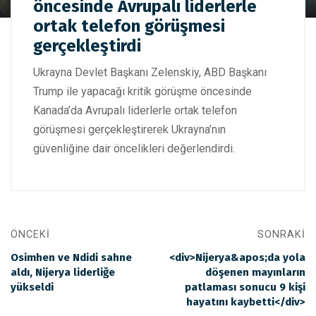
görüşmesi öncesinde Avrupalı liderlerle ortak telefon
öncesinde Avrupalı liderlerle
görüşmesi gerçekleştirdi
ortak telefon görüşmesi
gerçekleştirdi
Ukrayna Devlet Başkanı Zelenskiy, ABD Başkanı
Trump ile yapacağı kritik görüşme öncesinde
Kanada’da Avrupalı liderlerle ortak telefon
görüşmesi gerçekleştirerek Ukrayna’nın
güvenliğine dair öncelikleri değerlendirdi.
ÖNCEKI
SONRAKI
Osimhen ve Ndidi sahne
<div>Nijerya&apos;da yola
aldı, Nijerya liderliğe
döşenen mayınların
yükseldi
patlaması sonucu 9 kişi
hayatını kaybetti</div>