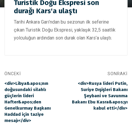
Yeni sezonun ilk seferine çıkan Turistik Doğu Ekspresi son
Turistik Doğu Ekspresi son
durağı Kars'a ulaştı
durağı Kars'a ulaştı
Tarihi Ankara Garı’ndan bu sezonun ilk seferine
çıkan Turistik Doğu Ekspresi, yaklaşık 32,5 saatlik
yolculuğun ardından son durak olan Kars’a ulaştı.
ÖNCEKI
SONRAKI
<div>Libya&apos;nın
<div>Rusya lideri Putin,
doğusundaki silahlı
Suriye Dışişleri Bakanı
güçlerin lideri
Şeybani ve Savunma
Hafter&apos;den
Bakanı Ebu Kasra&apos;yı
Genelkurmay Başkanı
kabul etti</div>
Haddad için taziye
mesajı</div>