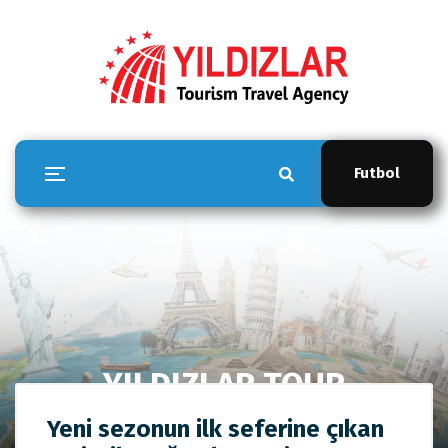
Futbol
YILDIZLAR TOUR
Anasayfa
YILDIZLAR TOUR
Yeni sezonun ilk seferine çıkan