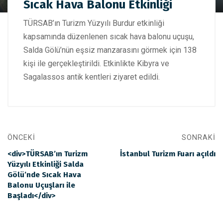
Sıcak Hava Balonu Etkinliği
TÜRSAB’dan Salda Gölü’nde Sıcak Hava Balonu Etkinliği
TÜRSAB’ın Turizm Yüzyılı Burdur etkinliği
kapsamında düzenlenen sıcak hava balonu uçuşu,
Salda Gölü’nün eşsiz manzarasını görmek için 138
kişi ile gerçekleştirildi. Etkinlikte Kibyra ve
Sagalassos antik kentleri ziyaret edildi.
ÖNCEKI
SONRAKI
<div>TÜRSAB’ın Turizm
İstanbul Turizm Fuarı açıldı
Yüzyılı Etkinliği Salda
Gölü’nde Sıcak Hava
Balonu Uçuşları ile
Başladı</div>