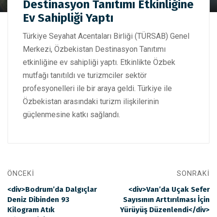
Destinasyon Tanıtımı Etkinliğine
Destinasyon Tanıtımı Etkinliğine Ev Sahipliği Yaptı
Ev Sahipliği Yaptı
Türkiye Seyahat Acentaları Birliği (TÜRSAB) Genel
Merkezi, Özbekistan Destinasyon Tanıtımı
etkinliğine ev sahipliği yaptı. Etkinlikte Özbek
mutfağı tanıtıldı ve turizmciler sektör
profesyonelleri ile bir araya geldi. Türkiye ile
Özbekistan arasındaki turizm ilişkilerinin
güçlenmesine katkı sağlandı.
ÖNCEKI
SONRAKI
<div>Bodrum’da Dalgıçlar
<div>Van’da Uçak Sefer
Deniz Dibinden 93
Sayısının Arttırılması İçin
Kilogram Atık
Yürüyüş Düzenlendi</div>