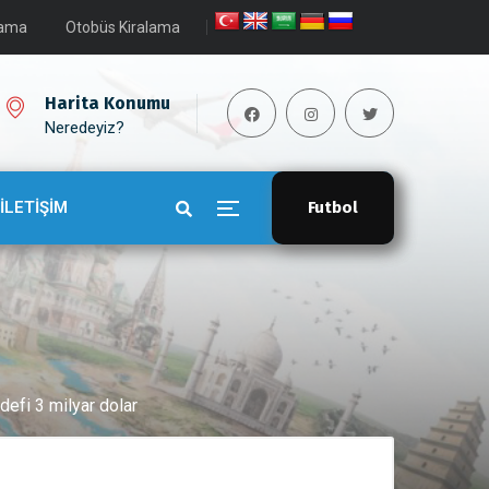
lama
Otobüs Kiralama
Harita Konumu
Neredeyiz?
İLETİŞİM
Futbol
defi 3 milyar dolar