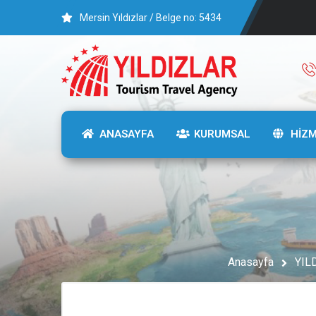
Mersin Yıldızlar / Belge no: 5434
ANASAYFA
KURUMSAL
HİZ
Anasayfa
YIL