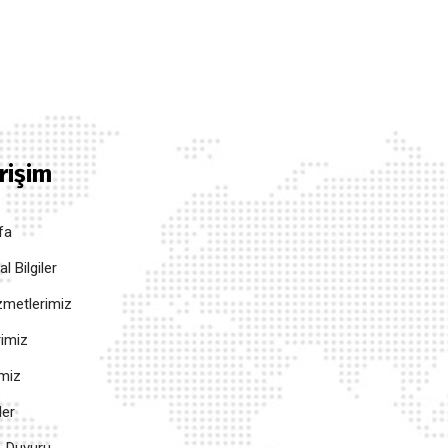
Erişim
fa
 Bilgiler
metlerimiz
rimiz
imiz
ler