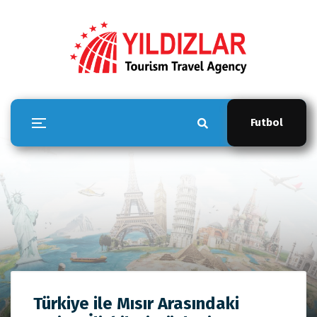
Futbol
YILDIZLAR TOUR
Türkiye ile Mısır Arasındaki
Anasayfa
YILDIZLAR TOUR
Türkiye ile Mısır