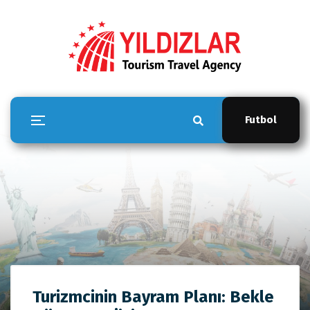
Futbol
YILDIZLAR TOUR
Turizmcinin Bayram Planı: Bekle
Anasayfa
YILDIZLAR TOUR
Turizmcinin Bayram