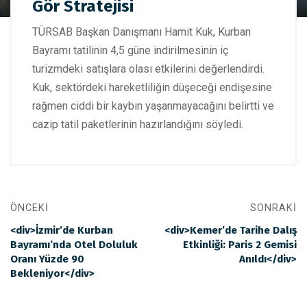
Gör Stratejisi
Planı: Bekle Gör Stratejisi
TÜRSAB Başkan Danışmanı Hamit Kuk, Kurban
Bayramı tatilinin 4,5 güne indirilmesinin iç
turizmdeki satışlara olası etkilerini değerlendirdi.
Kuk, sektördeki hareketliliğin düşeceği endişesine
rağmen ciddi bir kaybın yaşanmayacağını belirtti ve
cazip tatil paketlerinin hazırlandığını söyledi.
ÖNCEKI
SONRAKI
<div>İzmir’de Kurban
<div>Kemer’de Tarihe Dalış
Bayramı’nda Otel Doluluk
Etkinliği: Paris 2 Gemisi
Oranı Yüzde 90
Anıldı</div>
Bekleniyor</div>