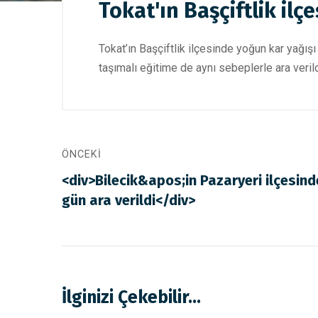
Tokat'ın Başçiftlik ilç
Tokat’ın Başçiftlik ilçesinde yoğun kar yağış
taşımalı eğitime de aynı sebeplerle ara verild
ÖNCEKI
<div>Bilecik&apos;in Pazaryeri ilçesind
gün ara verildi</div>
İlginizi Çekebilir...