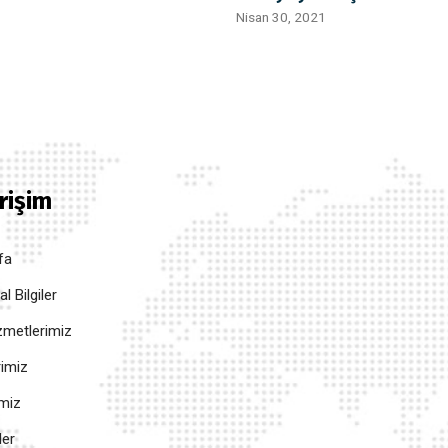
Nisan 30, 2021
Erişim
fa
 Bilgiler
metlerimiz
rimiz
imiz
ler