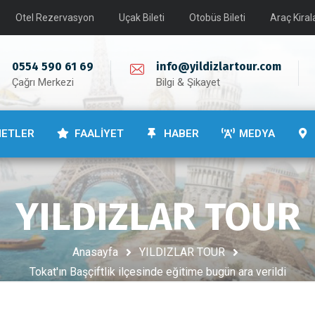
Otel Rezervasyon
Uçak Bileti
Otobüs Bileti
Araç Kira
0554 590 61 69
info@yildizlartour.com
Çağrı Merkezi
Bilgi & Şikayet
METLER
FAALİYET
HABER
MEDYA
YILDIZLAR TOUR
Anasayfa
YILDIZLAR TOUR
Tokat'ın Başçiftlik ilçesinde eğitime bugün ara verildi