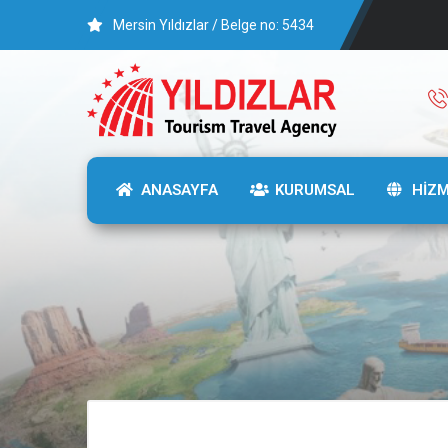
Mersin Yıldızlar / Belge no: 5434
ANASAYFA
KURUMSAL
HİZ