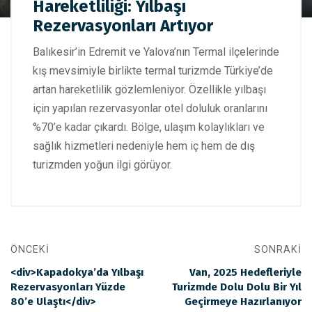
Hareketliliği: Yılbaşı
Hareketliliği: Yılbaşı Rezervasyonları Artıyor
Rezervasyonları Artıyor
Balıkesir’in Edremit ve Yalova’nın Termal ilçelerinde
kış mevsimiyle birlikte termal turizmde Türkiye’de
artan hareketlilik gözlemleniyor. Özellikle yılbaşı
için yapılan rezervasyonlar otel doluluk oranlarını
%70’e kadar çıkardı. Bölge, ulaşım kolaylıkları ve
sağlık hizmetleri nedeniyle hem iç hem de dış
turizmden yoğun ilgi görüyor.
ÖNCEKI
SONRAKI
<div>Kapadokya’da Yılbaşı
Van, 2025 Hedefleriyle
Rezervasyonları Yüzde
Turizmde Dolu Dolu Bir Yıl
80’e Ulaştı</div>
Geçirmeye Hazırlanıyor