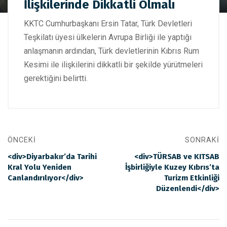
İlişkilerinde Dikkatli Olmalı
Rumlarla İlişkilerinde Dikkatli Olmalı
KKTC Cumhurbaşkanı Ersin Tatar, Türk Devletleri
Teşkilatı üyesi ülkelerin Avrupa Birliği ile yaptığı
anlaşmanın ardından, Türk devletlerinin Kıbrıs Rum
Kesimi ile ilişkilerini dikkatli bir şekilde yürütmeleri
gerektiğini belirtti.
ÖNCEKI
SONRAKI
<div>Diyarbakır’da Tarihi
<div>TÜRSAB ve KITSAB
Kral Yolu Yeniden
İşbirliğiyle Kuzey Kıbrıs’ta
Canlandırılıyor</div>
Turizm Etkinliği
Düzenlendi</div>