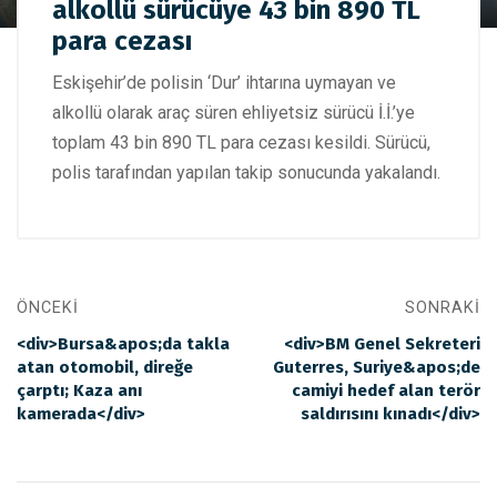
alkollü sürücüye 43 bin 890 TL
ehliyetsiz alkollü sürücüye 43 bin 890 TL para cezası
para cezası
Eskişehir’de polisin ‘Dur’ ihtarına uymayan ve
alkollü olarak araç süren ehliyetsiz sürücü İ.İ.’ye
toplam 43 bin 890 TL para cezası kesildi. Sürücü,
polis tarafından yapılan takip sonucunda yakalandı.
ÖNCEKI
SONRAKI
<div>Bursa&apos;da takla
<div>BM Genel Sekreteri
atan otomobil, direğe
Guterres, Suriye&apos;de
çarptı; Kaza anı
camiyi hedef alan terör
kamerada</div>
saldırısını kınadı</div>