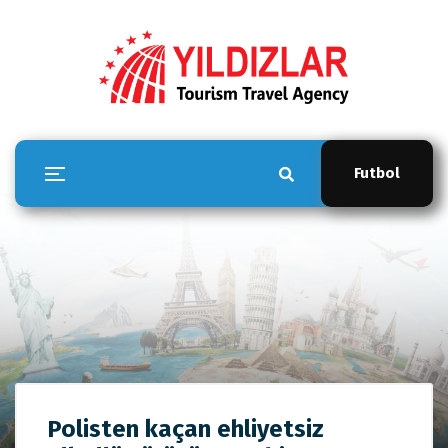
Futbol
YILDIZLAR TOUR
Polisten kaçan ehliyetsiz
Anasayfa
YILDIZLAR TOUR
Polisten kaçan