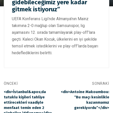
Okan Kocuk: “Avrupa'da gidebileceğimiz yere kadar gitmek
gidebileceğimiz yere kadar
istiyoruz”
gitmek istiyoruz”
UEFA Konferans Ligi’nde Almanya’nın Mainz
takımına 2-0 mağlup olan Samsunspor, lig
aşamasını 12. sırada tamamlayarak play-off’lara
geçti. Kaleci Okan Kocuk, ülkelerini en iyi şekilde
temsil etmek istediklerini ve play-off’larda başarı
hedeflediklerini belirtti.
ÖNCEKI
SONRAKI
<div>İstanbul&apos;da
<div>Antoine Makoumbou:
tutuklu kişileri tahliye
“Bu maçı kesinlikle
ettirecekleri vaadiyle
kazanmamız
menfaat temin eden 2
gerekiyordu”</div>