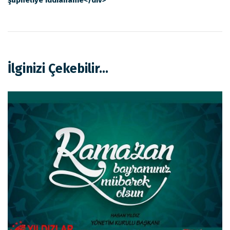
şüpheliye iddianame</div>
İlginizi Çekebilir...