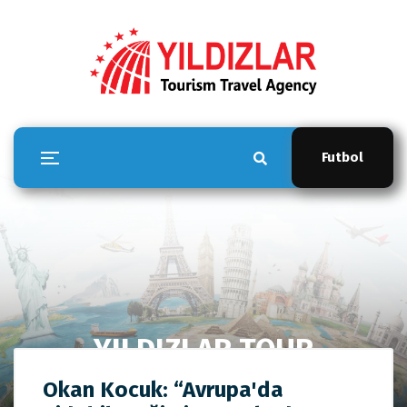
Futbol
YILDIZLAR TOUR
Anasayfa
YILDIZLAR TOUR
Okan Kocuk: “Avrupa'da