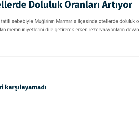
llerde Doluluk Oranları Artıyor
tili sebebiyle Muğla’nın Marmaris ilçesinde otellerde doluluk oranl
memnuniyetlerini dile getirerek erken rezervasyonların devam ett
leri karşılayamadı