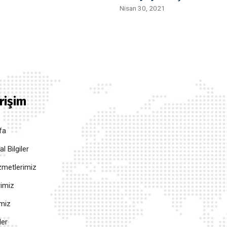
Nisan 30, 2021
Erişim
fa
 Bilgiler
metlerimiz
rimiz
imiz
ler