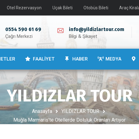
Otel Rezervasyon
Uçak Bileti
Otobüs Bileti
Araç Kira
0554 590 61 69
info@yildizlartour.com
Çağrı Merkezi
Bilgi & Şikayet
METLER
FAALİYET
HABER
MEDYA
YILDIZLAR TOUR
Anasayfa
YILDIZLAR TOUR
Muğla Marmaris’te Otellerde Doluluk Oranları Artıyor