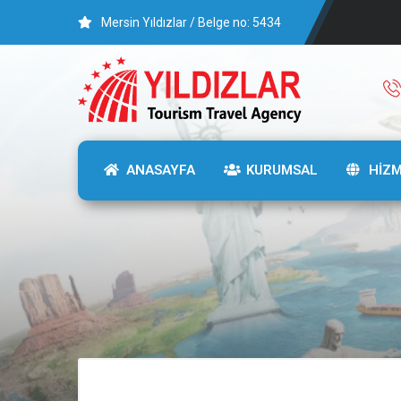
Mersin Yıldızlar / Belge no: 5434
ANASAYFA
KURUMSAL
HİZ