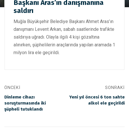
Başkanı Aras’ın danışmanına
Belediye Başkanı Aras’ın danışmanına saldırı
saldırı
Muğla Büyükşehir Belediye Başkanı Ahmet Aras’ın
danışmanı Levent Arkan, sabah saatlerinde trafikte
saldırıya uğradı. Olayla ilgili 4 kişi gözaltına
alınırken, şüphelilerin araçlarında yapılan aramada 1
milyon lira ele geçirildi.
ÖNCEKI
SONRAKI
Dinleme cihazı
Yeni yıl öncesi 6 ton sahte
soruşturmasında iki
alkol ele geçirildi
şüpheli tutuklandı