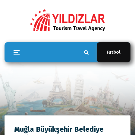
Futbol
YILDIZLAR TOUR
Muğla Büyükşehir Belediye
Anasayfa
YILDIZLAR TOUR
Muğla Büyükşehir