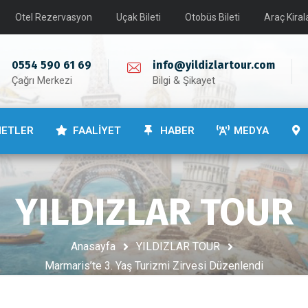
Otel Rezervasyon
Uçak Bileti
Otobüs Bileti
Araç Kira
0554 590 61 69
info@yildizlartour.com
Çağrı Merkezi
Bilgi & Şikayet
METLER
FAALİYET
HABER
MEDYA
YILDIZLAR TOUR
Anasayfa
YILDIZLAR TOUR
Marmaris’te 3. Yaş Turizmi Zirvesi Düzenlendi