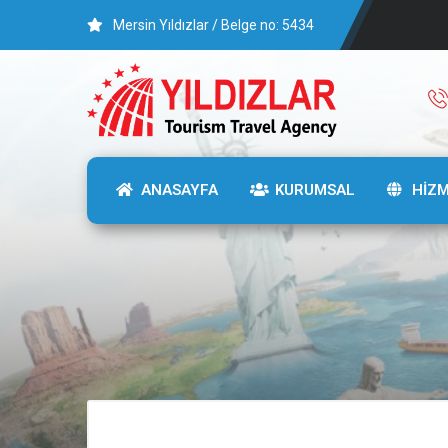
Mersin Yıldızlar / Belge no: 5434
ANASAYFA
KURUMSAL
HİZ