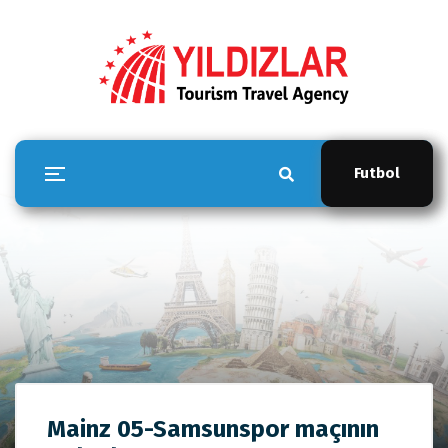
Futbol
YILDIZLAR TOUR
Mainz 05-Samsunspor maçının
Anasayfa
YILDIZLAR TOUR
Mainz 05-Samsunspor