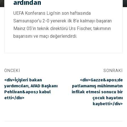
ardından
maçının ardından
UEFA Konferans Ligi’nin son haftasında
Samsunspor’u 2-0 yenerek ilk 8’e kalmayı başaran
Mainz 05’in teknik direktörü Urs Fischer, takımının
başarısını ve maçı değerlendirdi.
ÖNCEKI
SONRAKI
<div>İçişleri bakan
<div>Gazze&apos;de
yardımcıları, AFAD Başkanı
patlamamış mühimmatın
Pehlivan&apos;ı kabul
infilak etmesi sonucu bir
etti</div>
çocuk hayatını
kaybetti</div>