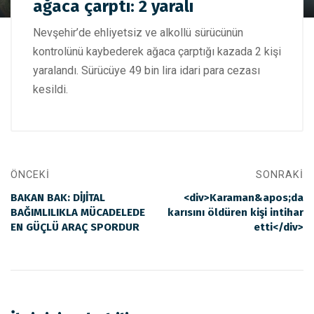
ağaca çarptı: 2 yaralı
otomobil ağaca çarptı: 2 yaralı
Nevşehir’de ehliyetsiz ve alkollü sürücünün
kontrolünü kaybederek ağaca çarptığı kazada 2 kişi
yaralandı. Sürücüye 49 bin lira idari para cezası
kesildi.
ÖNCEKI
SONRAKI
BAKAN BAK: DİJİTAL
<div>Karaman&apos;da
BAĞIMLILIKLA MÜCADELEDE
karısını öldüren kişi intihar
EN GÜÇLÜ ARAÇ SPORDUR
etti</div>