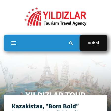
Futbol
YILDIZLAR TOUR
Anasayfa
YILDIZLAR TOUR
Kazakistan, “Born Bold”