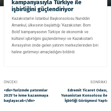
Kazakistan, “Born Bold” kampanyasıyla Türkiye ile işbirliğini
kampanyasıyla Türkiye ile
güçlendiriyor
işbirliğini güçlendiriyor
Kazakistan’ın İstanbul Başkonsolosu Nuriddin
Amankul, ülkesinin başlattığı ‘Kazakistan: Born
Bold’ kampanyasının Türkiye ile ekonomik ve
kültürel işbirliğini güçlendirmeyi ve Kazakistan’ı
Avrasya’nın önde gelen yatırım merkezlerinden biri
haline getirmeyi amaçladığını bildirdi.
ÖNCEKI
SONRAKI
<div>Turizmde yatırımlar
Edremit Ticaret Odası,
2025’te ivme kazanmaya
Yunanistan Konsolosu ile
başlayacak</div>
İşbirliği Görüşmesi Yaptı