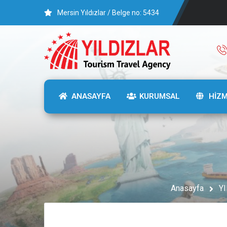
Mersin Yıldızlar / Belge no: 5434
ANASAYFA
KURUMSAL
HİZ
Anasayfa
Y