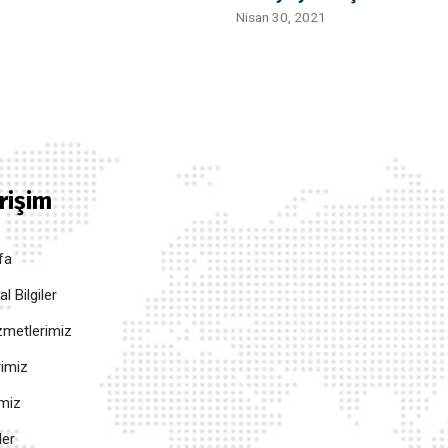
Nisan 30, 2021
Erişim
fa
 Bilgiler
metlerimiz
rimiz
imiz
ler