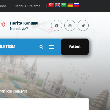
lama
Otobüs Kiralama
Harita Konumu
Neredeyiz?
İLETİŞİM
Futbol
mak için çalışıyor