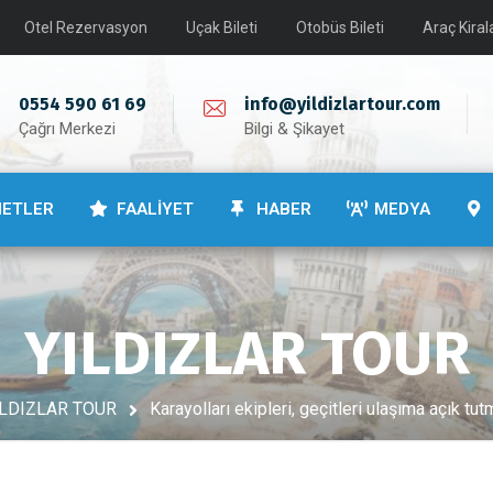
Otel Rezervasyon
Uçak Bileti
Otobüs Bileti
Araç Kira
0554 590 61 69
info@yildizlartour.com
Çağrı Merkezi
Bilgi & Şikayet
METLER
FAALİYET
HABER
MEDYA
YILDIZLAR TOUR
ILDIZLAR TOUR
Karayolları ekipleri, geçitleri ulaşıma açık tut