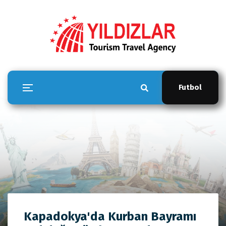
Futbol
YILDIZLAR TOUR
Kapadokya'da Kurban Bayramı
Anasayfa
YILDIZLAR TOUR