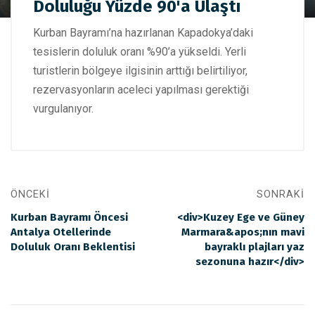
Doluluğu Yüzde 90'a Ulaştı
Kapadokya'da Kurban Bayramı Doluluğu Yüzde 90'a Ulaştı
Kurban Bayramı’na hazırlanan Kapadokya’daki
tesislerin doluluk oranı %90’a yükseldi. Yerli
turistlerin bölgeye ilgisinin arttığı belirtiliyor,
rezervasyonların aceleci yapılması gerektiği
vurgulanıyor.
ÖNCEKI
SONRAKI
Kurban Bayramı Öncesi
<div>Kuzey Ege ve Güney
Antalya Otellerinde
Marmara&apos;nın mavi
Doluluk Oranı Beklentisi
bayraklı plajları yaz
sezonuna hazır</div>