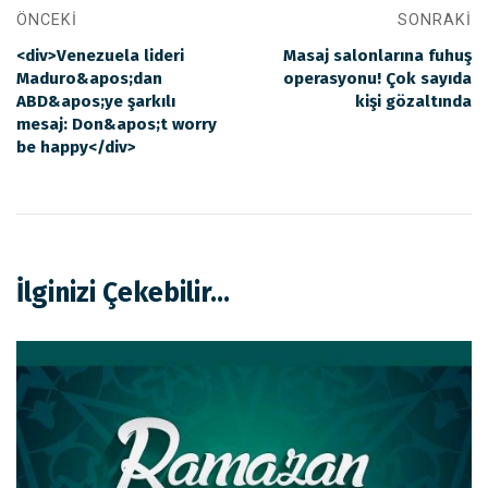
ÖNCEKI
SONRAKI
<div>Venezuela lideri
Masaj salonlarına fuhuş
Maduro&apos;dan
operasyonu! Çok sayıda
ABD&apos;ye şarkılı
kişi gözaltında
mesaj: Don&apos;t worry
be happy</div>
İlginizi Çekebilir...