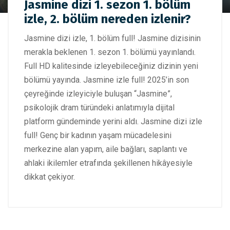
HD Jasmine dizi 1. sezon 1. bölüm izle, 2. bölüm nereden
Jasmine dizi 1. sezon 1. bölüm
izlenir?
izle, 2. bölüm nereden izlenir?
Jasmine dizi izle, 1. bölüm full! Jasmine dizisinin
merakla beklenen 1. sezon 1. bölümü yayınlandı.
Full HD kalitesinde izleyebileceğiniz dizinin yeni
bölümü yayında. Jasmine izle full! 2025’in son
çeyreğinde izleyiciyle buluşan “Jasmine”,
psikolojik dram türündeki anlatımıyla dijital
platform gündeminde yerini aldı. Jasmine dizi izle
full! Genç bir kadının yaşam mücadelesini
merkezine alan yapım, aile bağları, saplantı ve
ahlaki ikilemler etrafında şekillenen hikâyesiyle
dikkat çekiyor.