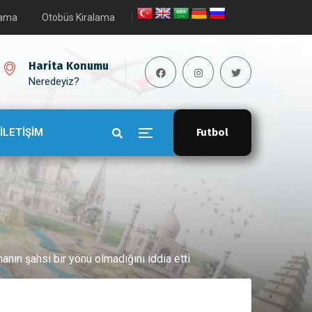
lama
Otobüs Kiralama
Harita Konumu
Neredeyiz?
İLETİŞİM
Futbol
nın şahsi bir yönü olmadığını iddia etti