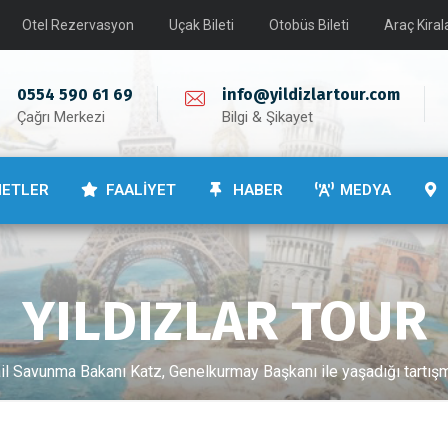
Otel Rezervasyon
Uçak Bileti
Otobüs Bileti
Araç Kira
0554 590 61 69
info@yildizlartour.com
Çağrı Merkezi
Bilgi & Şikayet
METLER
FAALİYET
HABER
MEDYA
YILDIZLAR TOUR
ail Savunma Bakanı Katz, Genelkurmay Başkanı ile yaşadığı tartışma