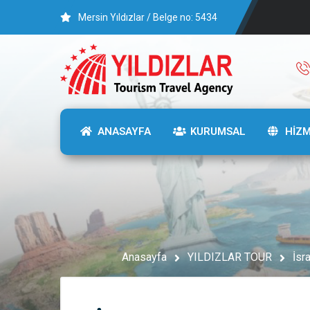
Mersin Yıldızlar / Belge no: 5434
ANASAYFA
KURUMSAL
HİZ
Anasayfa
YILDIZLAR TOUR
İsr