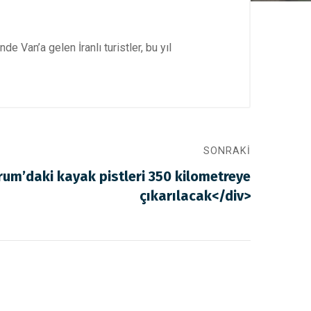
nde Van’a gelen İranlı turistler, bu yıl
SONRAKI
rum’daki kayak pistleri 350 kilometreye
çıkarılacak</div>