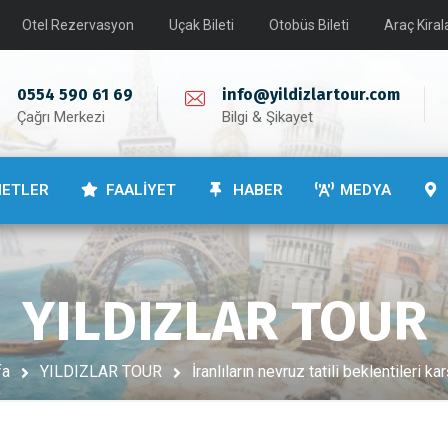
Otel Rezervasyon
Uçak Bileti
Otobüs Bileti
Araç Kira
0554 590 61 69
info@yildizlartour.com
Çağrı Merkezi
Bilgi & Şikayet
METLER
FAALİYET
HABER
MEDYA
YILDIZLAR TOUR
fa
YILDIZLAR TOUR
İranlıların nevruz tatili beklentileri ka