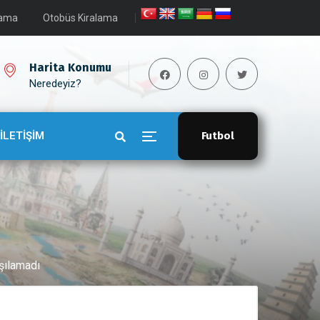
lama
Otobüs Kiralama
Harita Konumu
Neredeyiz?
İLETİŞİM
Futbol
rşılamadı