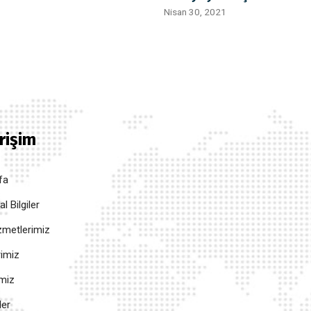
Nisan 30, 2021
Erişim
fa
 Bilgiler
metlerimiz
rimiz
imiz
ler