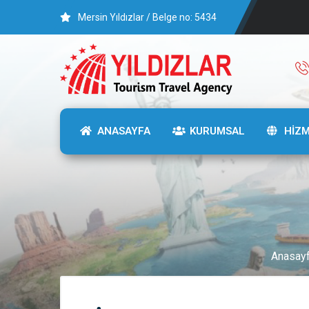
Mersin Yıldızlar / Belge no: 5434
ANASAYFA
KURUMSAL
HİZ
Anasay