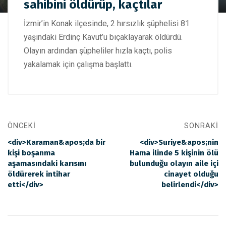
sahibini öldürüp, kaçtılar
evin sahibini öldürüp, kaçtılar
İzmir’in Konak ilçesinde, 2 hırsızlık şüphelisi 81
yaşındaki Erdinç Kavut’u bıçaklayarak öldürdü.
Olayın ardından şüpheliler hızla kaçtı, polis
yakalamak için çalışma başlattı.
ÖNCEKI
SONRAKI
<div>Karaman&apos;da bir
<div>Suriye&apos;nin
kişi boşanma
Hama ilinde 5 kişinin ölü
aşamasındaki karısını
bulunduğu olayın aile içi
öldürerek intihar
cinayet olduğu
etti</div>
belirlendi</div>