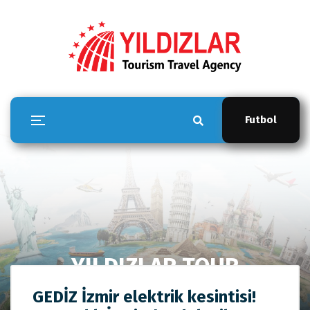
Futbol
YILDIZLAR TOUR
Anasayfa
YILDIZLAR TOUR
GEDİZ İzmir elektrik kesintisi!