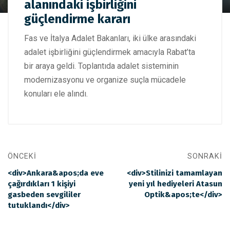
Fas ile İtalya'dan adalet alanındaki işbirliğini güçlendirme
alanındaki işbirliğini
kararı
güçlendirme kararı
Fas ve İtalya Adalet Bakanları, iki ülke arasındaki
adalet işbirliğini güçlendirmek amacıyla Rabat’ta
bir araya geldi. Toplantıda adalet sisteminin
modernizasyonu ve organize suçla mücadele
konuları ele alındı.
ÖNCEKI
SONRAKI
<div>Ankara&apos;da eve
<div>Stilinizi tamamlayan
çağırdıkları 1 kişiyi
yeni yıl hediyeleri Atasun
gasbeden sevgililer
Optik&apos;te</div>
tutuklandı</div>