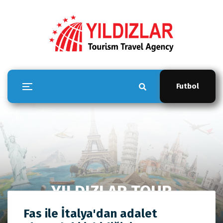
Futbol
YILDIZLAR TOUR
Anasayfa
YILDIZLAR TOUR
Fas ile İtalya'dan adalet