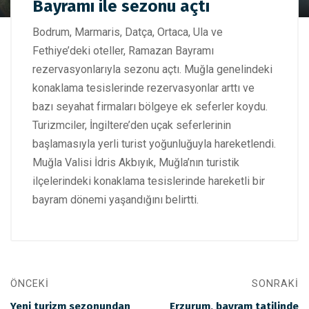
Bayramı ile sezonu açtı
Ege’nin incileri Ramazan Bayramı ile sezonu açtı
Bodrum, Marmaris, Datça, Ortaca, Ula ve
Fethiye’deki oteller, Ramazan Bayramı
rezervasyonlarıyla sezonu açtı. Muğla genelindeki
konaklama tesislerinde rezervasyonlar arttı ve
bazı seyahat firmaları bölgeye ek seferler koydu.
Turizmciler, İngiltere’den uçak seferlerinin
başlamasıyla yerli turist yoğunluğuyla hareketlendi.
Muğla Valisi İdris Akbıyık, Muğla’nın turistik
ilçelerindeki konaklama tesislerinde hareketli bir
bayram dönemi yaşandığını belirtti.
ÖNCEKI
SONRAKI
Yeni turizm sezonundan
Erzurum, bayram tatilinde