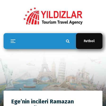
Futbol
YILDIZLAR TOUR
Ege’nin incileri Ramazan
Anasayfa
YILDIZLAR TOUR