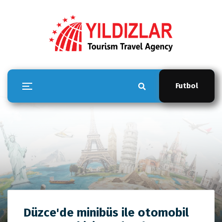
Futbol
YILDIZLAR TOUR
Düzce'de minibüs ile otomobil
Anasayfa
YILDIZLAR TOUR