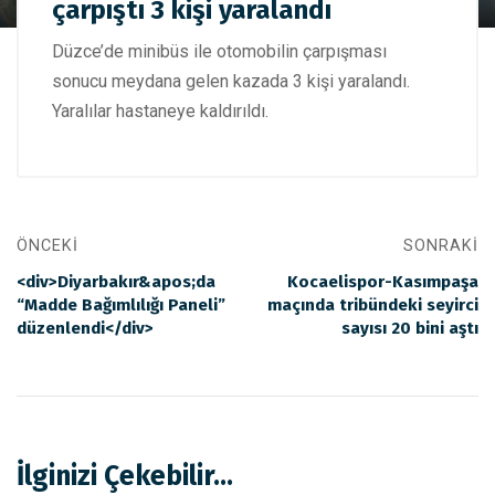
çarpıştı 3 kişi yaralandı
Düzce'de minibüs ile otomobil çarpıştı 3 kişi yaralandı
Düzce’de minibüs ile otomobilin çarpışması
sonucu meydana gelen kazada 3 kişi yaralandı.
Yaralılar hastaneye kaldırıldı.
ÖNCEKI
SONRAKI
<div>Diyarbakır&apos;da
Kocaelispor-Kasımpaşa
“Madde Bağımlılığı Paneli”
maçında tribündeki seyirci
düzenlendi</div>
sayısı 20 bini aştı
İlginizi Çekebilir...