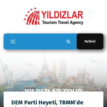
Futbol
YILDIZLAR TOUR
Anasayfa
YILDIZLAR TOUR
DEM Parti Heyeti, TBMM’de