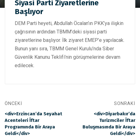
DEM Parti Heyeti, TBMM’de Siyasi Parti Ziyaretlerine
Siyasi Parti Ziyaretlerine
Başlıyor
Başlıyor
DEM Parti heyeti, Abdullah Öcalan’ın PKK’ya ilişkin
çağrısının ardından TBMM’deki siyasi parti
ziyaretlerine başlıyor. İlk ziyaret EMEP’e yapılacak.
Bunun yanı sıra, TBMM Genel Kurulu’nda Siber
Güvenlik Kanunu Teklifi’nin görüşmelerine devam
edilecek.
ÖNCEKI
SONRAKI
<div>Erzincan’da Seyahat
<div>Diyarbakır’da
Acenteleri İftar
Turizmciler İftar
Programında Bir Araya
Buluşmasında Bir Araya
Geldi</div>
Geldi</div>