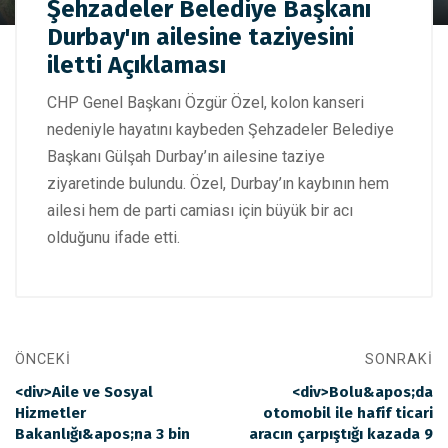
CHP Genel Başkanı Özel, Şehzadeler Belediye Başkanı
Şehzadeler Belediye Başkanı
Durbay'ın ailesine taziyesini iletti Açıklaması
Durbay'ın ailesine taziyesini
iletti Açıklaması
CHP Genel Başkanı Özgür Özel, kolon kanseri
nedeniyle hayatını kaybeden Şehzadeler Belediye
Başkanı Gülşah Durbay’ın ailesine taziye
ziyaretinde bulundu. Özel, Durbay’ın kaybının hem
ailesi hem de parti camiası için büyük bir acı
olduğunu ifade etti.
ÖNCEKI
SONRAKI
<div>Aile ve Sosyal
<div>Bolu&apos;da
Hizmetler
otomobil ile hafif ticari
Bakanlığı&apos;na 3 bin
aracın çarpıştığı kazada 9