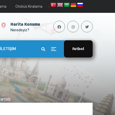
lama
Otobüs Kiralama
Harita Konumu
Neredeyiz?
İLETİŞİM
Futbol
rtıldı