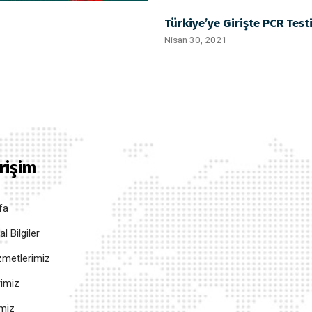
Türkiye’ye Girişte PCR Test
Nisan 30, 2021
Erişim
fa
 Bilgiler
metlerimiz
rimiz
imiz