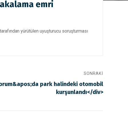
yakalama emri
tarafından yürütülen uyuşturucu soruşturması
SONRAKI
orum&apos;da park halindeki otomobil
kurşunlandı</div>