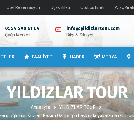
Otel Rezervasyon
Uçak Bileti
Otobüs Bileti
Araç Kira
0554 590 61 69
info@yildizlartour.com
Çağrı Merkezi
Bilgi & Şikayet
METLER
FAALİYET
HABER
MEDYA
YILDIZLAR TOUR
Anasayfa
YILDIZLAR TOUR
aripoğlu'nun kuzeni Kasım Garipoğlu hakkında yakalama emri çıka