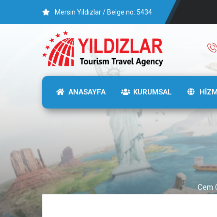
Mersin Yıldızlar / Belge no: 5434
ANASAYFA
KURUMSAL
HİZ
Cem G