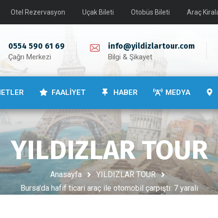
Otel Rezervasyon
Uçak Bileti
Otobüs Bileti
Araç Kira
0554 590 61 69
info@yildizlartour.com
Çağrı Merkezi
Bilgi & Şikayet
METLER
FAALİYET
HABER
MEDYA
YILDIZLAR TOUR
Anasayfa
YILDIZLAR TOUR
Bursa'da hafif ticari araç ile otomobil çarpıştı: 7 yaralı