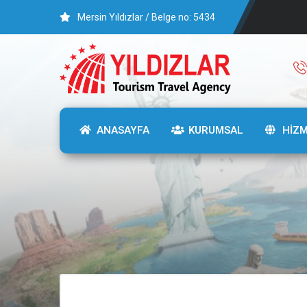
Mersin Yıldızlar / Belge no: 5434
ANASAYFA
KURUMSAL
HİZ