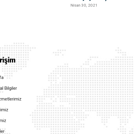
Nisan 30, 2021
Erişim
fa
 Bilgiler
metlerimiz
rimiz
imiz
ler