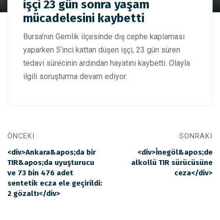
Bursa'da 5'inci kattan düşen işçi 23 gün sonra yaşam
işçi 23 gün sonra yaşam
mücadelesini kaybetti
mücadelesini kaybetti
Bursa’nın Gemlik ilçesinde dış cephe kaplaması
yaparken 5’inci kattan düşen işçi, 23 gün süren
tedavi sürecinin ardından hayatını kaybetti. Olayla
ilgili soruşturma devam ediyor.
ÖNCEKI
SONRAKI
<div>Ankara&apos;da bir
<div>İnegöl&apos;de
TIR&apos;da uyuşturucu
alkollü TIR sürücüsüne
ve 73 bin 476 adet
ceza</div>
sentetik ecza ele geçirildi:
2 gözaltı</div>