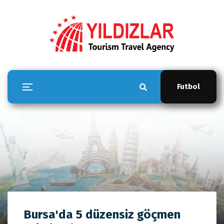
Futbol
YILDIZLAR TOUR
Bursa'da 5 düzensiz göçmen
Anasayfa
YILDIZLAR TOUR