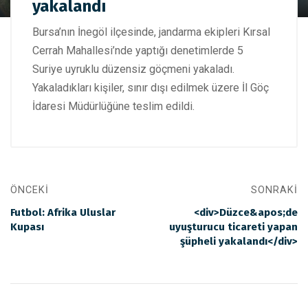
yakalandı
Bursa'da 5 düzensiz göçmen yakalandı
Bursa’nın İnegöl ilçesinde, jandarma ekipleri Kırsal
Cerrah Mahallesi’nde yaptığı denetimlerde 5
Suriye uyruklu düzensiz göçmeni yakaladı.
Yakaladıkları kişiler, sınır dışı edilmek üzere İl Göç
İdaresi Müdürlüğüne teslim edildi.
ÖNCEKI
SONRAKI
Futbol: Afrika Uluslar
<div>Düzce&apos;de
Kupası
uyuşturucu ticareti yapan
şüpheli yakalandı</div>