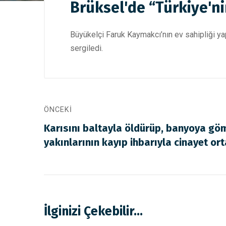
Brüksel'de “Türkiye'ni
Büyükelçi Faruk Kaymakcı’nın ev sahipliği ya
sergiledi.
ÖNCEKI
Karısını baltayla öldürüp, banyoya gö
yakınlarının kayıp ihbarıyla cinayet ort
İlginizi Çekebilir...