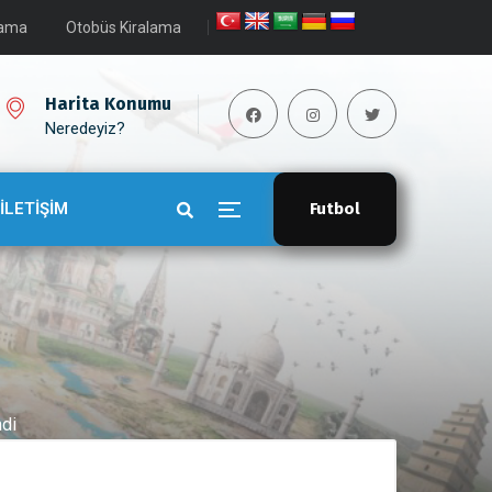
lama
Otobüs Kiralama
Harita Konumu
Neredeyiz?
İLETİŞİM
Futbol
ndi