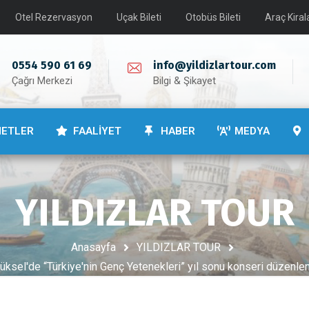
Otel Rezervasyon
Uçak Bileti
Otobüs Bileti
Araç Kira
0554 590 61 69
info@yildizlartour.com
Çağrı Merkezi
Bilgi & Şikayet
METLER
FAALİYET
HABER
MEDYA
YILDIZLAR TOUR
Anasayfa
YILDIZLAR TOUR
üksel'de “Türkiye'nin Genç Yetenekleri” yıl sonu konseri düzenle