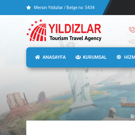
Mersin Yıldızlar / Belge no: 5434
ANASAYFA
KURUMSAL
HİZ
Br