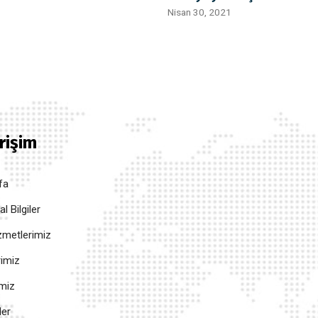
Nisan 30, 2021
Erişim
fa
 Bilgiler
metlerimiz
rimiz
imiz
ler