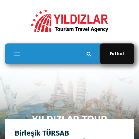
Futbol
YILDIZLAR TOUR
Anasayfa
YILDIZLAR TOUR
Birleşik TÜRSAB