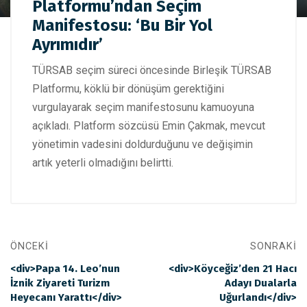
Birleşik TÜRSAB Platformu’ndan Seçim Manifestosu: ‘Bu Bir
Platformu’ndan Seçim
Yol Ayrımıdır’
Manifestosu: ‘Bu Bir Yol
Ayrımıdır’
TÜRSAB seçim süreci öncesinde Birleşik TÜRSAB
Platformu, köklü bir dönüşüm gerektiğini
vurgulayarak seçim manifestosunu kamuoyuna
açıkladı. Platform sözcüsü Emin Çakmak, mevcut
yönetimin vadesini doldurduğunu ve değişimin
artık yeterli olmadığını belirtti.
ÖNCEKI
SONRAKI
<div>Papa 14. Leo’nun
<div>Köyceğiz’den 21 Hacı
İznik Ziyareti Turizm
Adayı Dualarla
Heyecanı Yarattı</div>
Uğurlandı</div>